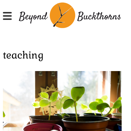
Hyppää
pääsisältöön
teaching