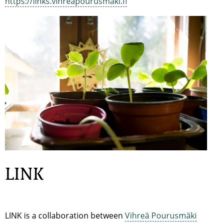
https://links.vihreapourusmaki.fi
LINK
LINK is a collaboration between
Vihreä Pourusmäki